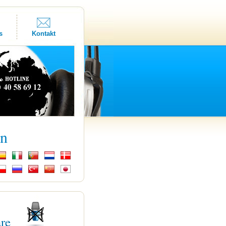
s
Kontakt
kn
are