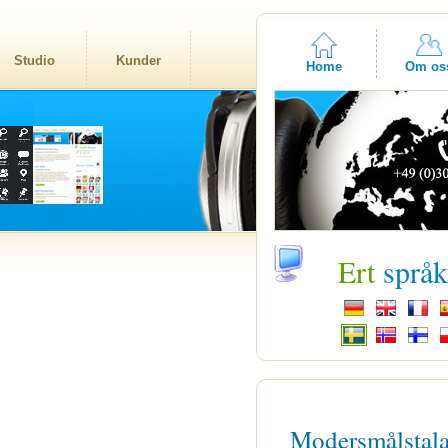
Studio
Kunder
Home
Om os
Ert
språ
Modersmålstal