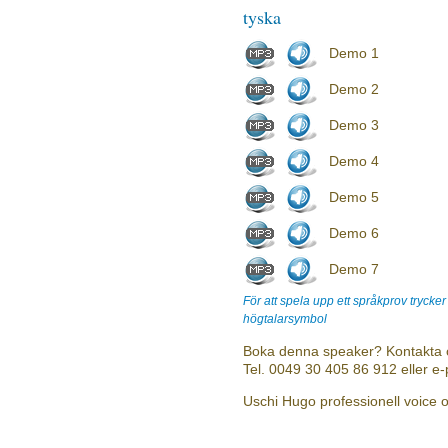
tyska
Demo 1
Demo 2
Demo 3
Demo 4
Demo 5
Demo 6
Demo 7
För att spela upp ett språkprov trycke
högtalarsymbol
Boka denna speaker? Kontakta 
Tel. 0049 30 405 86 912 eller e
Uschi Hugo professionell voice 