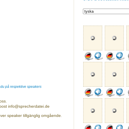
r du på respektive speakers
oss.
-post info@sprecherdatei.de
over speaker tillgänglig omgående.