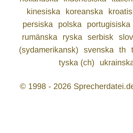
kinesiska
koreanska
kroati
persiska
polska
portugisiska
rumänska
ryska
serbisk
slo
(sydamerikansk)
svenska
th
tyska (ch)
ukrainsk
© 1998 - 2026 Sprecherdatei.d