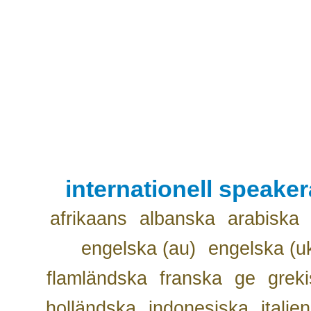
internationell speake
afrikaans
albanska
arabiska
engelska (au)
engelska (u
flamländska
franska
ge
grek
holländska
indonesiska
italie