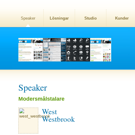
Speaker
Lösningar
Studio
Kunder
Speaker
Modersmålstalare
West
Westbrook