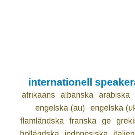
internationell speake
afrikaans
albanska
arabiska
engelska (au)
engelska (u
flamländska
franska
ge
grek
holländska
indonesiska
italie