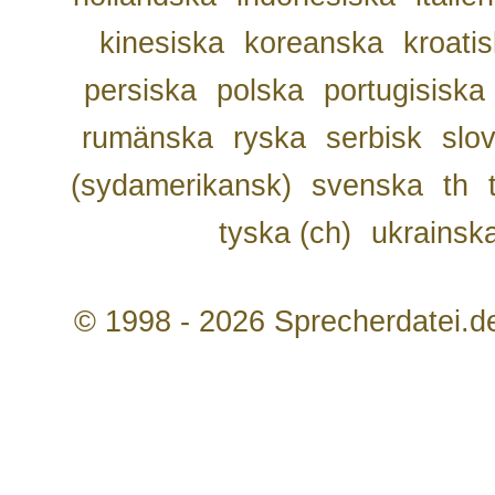
kinesiska
koreanska
kroati
persiska
polska
portugisiska
rumänska
ryska
serbisk
slo
(sydamerikansk)
svenska
th
tyska (ch)
ukrainsk
© 1998 - 2026 Sprecherdatei.d