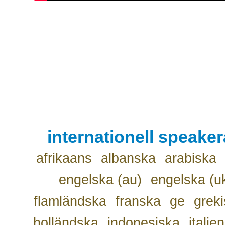
internationell speake
afrikaans
albanska
arabiska
engelska (au)
engelska (u
flamländska
franska
ge
grek
holländska
indonesiska
italie