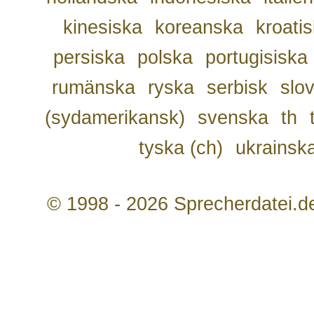
kinesiska
koreanska
kroati
persiska
polska
portugisiska
rumänska
ryska
serbisk
slo
(sydamerikansk)
svenska
th
tyska (ch)
ukrainsk
© 1998 - 2026 Sprecherdatei.d