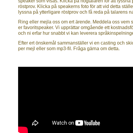
speaker som visas. Klicka på högtalaren för att lyssna 
röstprov. Klicka på speakerns foto för att vid detta ställe
lyssna på ytterligare röstprov och få reda på talarens 
Ring eller mejla oss om ert ärende. Meddela oss vem 
er favoritspeaker. Vi upprättar omgående ett kostnadsf
och ni erfar hur snabbt vi kan leverera språkinspelning
Efter ert önskemål sammanställer vi en casting och ski
per mejl eller som mp3-fil. Fråga gärna om detta.