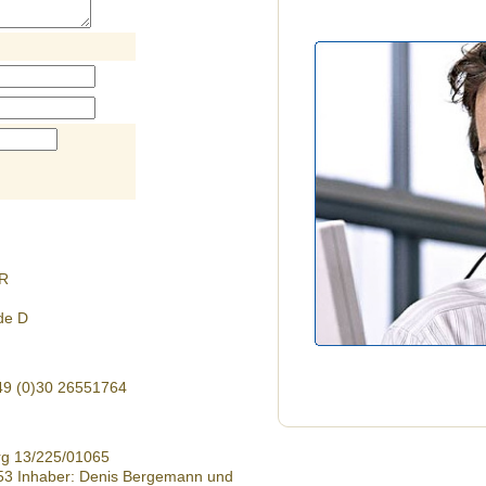
bR
de D
+49 (0)30 26551764
rg 13/225/01065
53 Inhaber: Denis Bergemann und