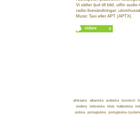
Vi sätter ljud till bild, utför au
radio-livesändningar, utomhuss
Music Taxi eller APT (APTX).
vidare
afrikaans
albanska
arabiska
bosnisch
b
(indien)
hebreiska
hindi
holländska
in
polska
portugisiska
portugisiska (sydam