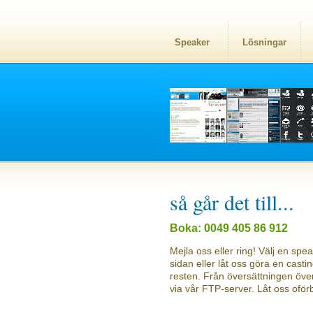
Speaker
Lösningar
så går det till...
Boka: 0049 405 86 912
Mejla oss eller ring! Välj en sp
sidan eller låt oss göra en castin
resten. Från översättningen över f
via vår FTP-server. Låt oss oförb