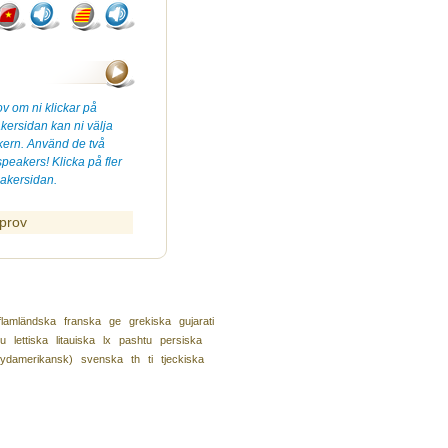
ov om ni klickar på
kersidan kan ni välja
akern. Använd de två
speakers! Klicka på fler
eakersidan.
tprov
flamländska
franska
ge
grekiska
gujarati
u
lettiska
litauiska
lx
pashtu
persiska
sydamerikansk)
svenska
th
ti
tjeckiska