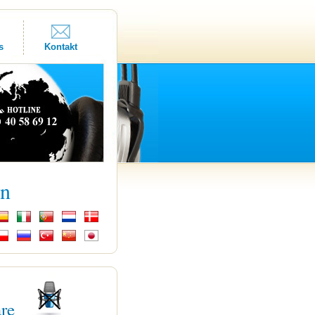
s
Kontakt
kn
are