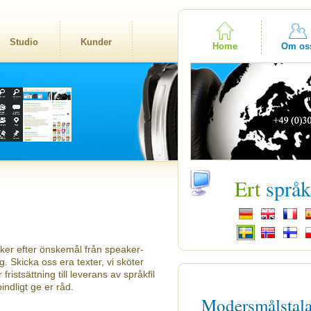
Studio
Kunder
Home
Om os
Ert
språ
eaker efter önskemål från speaker-
g. Skicka oss era texter, vi sköter
ristsättning till leverans av språkfil
indligt ge er råd.
Modersmålstal