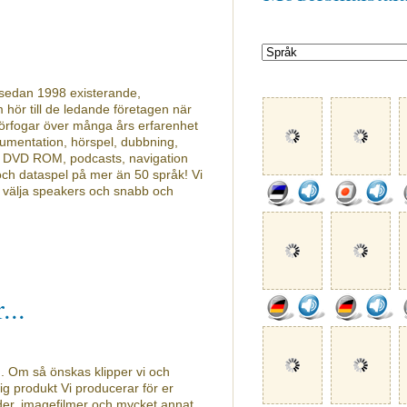
t sedan 1998 existerande,
ör till de ledande företagen när
 förfogar över många års erfarenhet
kumentation, hörspel, dubbning,
 DVD ROM, podcasts, navigation
ch dataspel på mer än 50 språk! Vi
att välja speakers och snabb och
...
g. Om så önskas klipper vi och
dig produkt Vi producerar för er
ider, imagefilmer och mycket annat