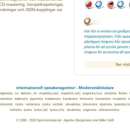
dio-CD-mastering, hörspelinspelningar,
ändningar och ISDN-kopplingar via
Här hör ni endast ett språkpr
högtalarsymbolen. Från spea
ytterligare röstprov från spe
pilarna för att scrolla genom 
röstprov för att komma till sp
fler rös
internationell speakeragentur - Modersmålstalare
ulgariska
ca
danska
en
engelska (au)
engelska (uk)
engelska (us)
estniska
finska
donesiska
italienska
japanska
katalanska
kazakiska
kinesiska
koreanska
kroatiska
k
erikansk)
roska
rumänska
ryska
serbisk
slovakiska
slovenska
spanska
spanska (
turkiska
tyska
tyska (at)
tyska (ch)
ukrainska
ungerska
vietnamesiska
© 1998 - 2026 Sprecherdatei.de - Agentur Bergemann und Willer GbR