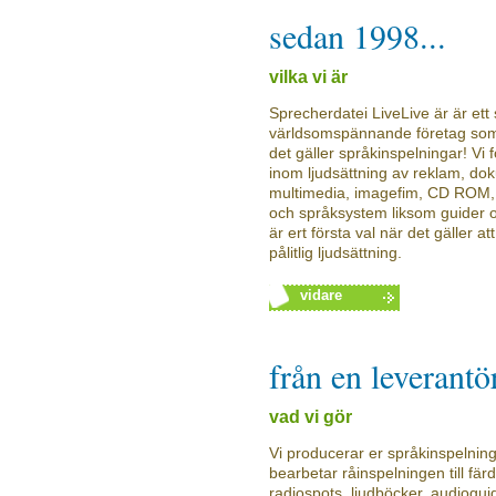
sedan 1998...
vilka vi är
Sprecherdatei LiveLive är är et
världsomspännande företag som h
det gäller språkinspelningar! Vi
inom ljudsättning av reklam, do
multimedia, imagefim, CD ROM,
och språksystem liksom guider o
är ert första val när det gäller 
pålitlig ljudsättning.
vidare
från en leverantör
vad vi gör
Vi producerar er språkinspelnin
bearbetar råinspelningen till fär
radiospots, ljudböcker, audiogu