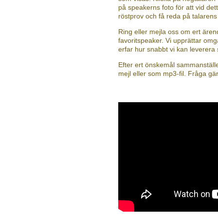
på speakerns foto för att vid dett
röstprov och få reda på talaren
Ring eller mejla oss om ert äre
favoritspeaker. Vi upprättar omg
erfar hur snabbt vi kan leverera
Efter ert önskemål sammanställer
mejl eller som mp3-fil. Fråga gä