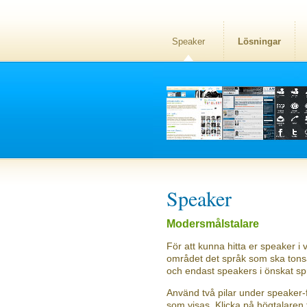
Speaker
Lösningar
Speaker
Modersmålstalare
För att kunna hitta er speaker i v
området det språk som ska tonsät
och endast speakers i önskat sp
Använd två pilar under speaker-f
som visas. Klicka på högtalaren f