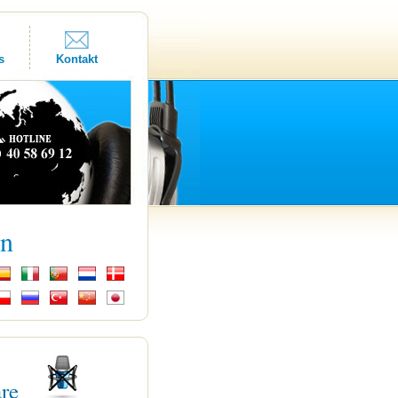
s
Kontakt
kn
are