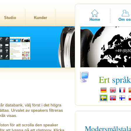
Studio
Kunder
Home
Om os
Ert
språ
år databank, välj först i det högra
tas. Urvalet av speakers filtreras
råk visas.
oton för att scrolla den speaker
Modersmålstal
ör att lyssna på ett röstprov. Klicka