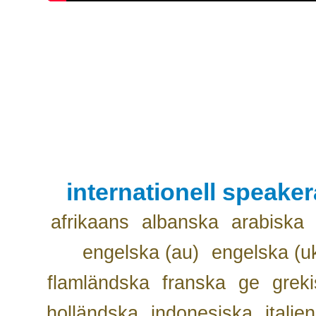
internationell speake
afrikaans
albanska
arabiska
engelska (au)
engelska (u
flamländska
franska
ge
grek
holländska
indonesiska
italie