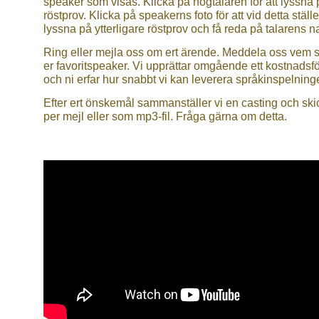
speaker som visas. Klicka på högtalaren för att lyssna 
röstprov. Klicka på speakerns foto för att vid detta ställe
lyssna på ytterligare röstprov och få reda på talarens 
Ring eller mejla oss om ert ärende. Meddela oss vem 
er favoritspeaker. Vi upprättar omgående ett kostnadsf
och ni erfar hur snabbt vi kan leverera språkinspelning
Efter ert önskemål sammanställer vi en casting och ski
per mejl eller som mp3-fil. Fråga gärna om detta.