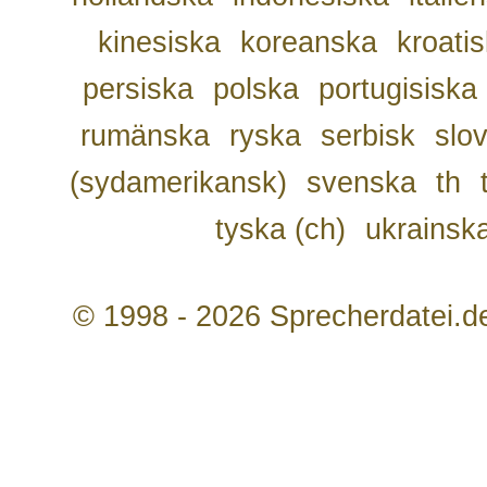
kinesiska
koreanska
kroati
persiska
polska
portugisiska
rumänska
ryska
serbisk
slo
(sydamerikansk)
svenska
th
tyska (ch)
ukrainsk
© 1998 - 2026 Sprecherdatei.d