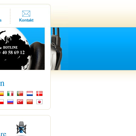
s
Kontakt
kn
are