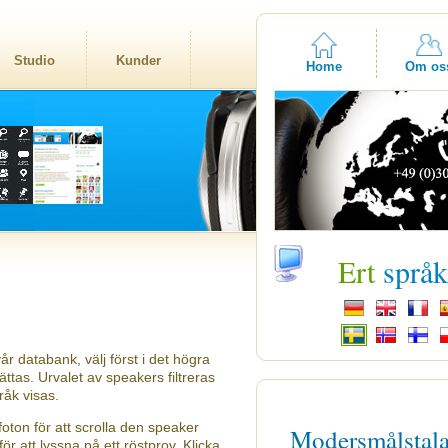
Studio
Kunder
Home
Om os
Ert
språ
år databank, välj först i det högra
tas. Urvalet av speakers filtreras
råk visas.
oton för att scrolla den speaker
Modersmålstal
ör att lyssna på ett röstprov. Klicka