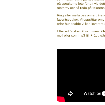
på speakerns foto för att vid dett
röstprov och få reda på talaren
Ring eller mejla oss om ert äre
favoritspeaker. Vi upprättar omg
erfar hur snabbt vi kan leverera
Efter ert önskemål sammanställer
mejl eller som mp3-fil. Fråga gä