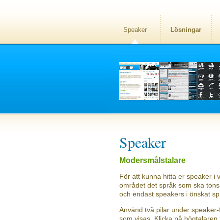
Speaker
Lösningar
Speaker
Modersmålstalare
För att kunna hitta er speaker i v
området det språk som ska tonsät
och endast speakers i önskat sp
Använd två pilar under speaker-f
som visas. Klicka på högtalaren f