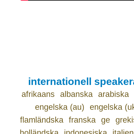
internationell speake
afrikaans
albanska
arabiska
engelska (au)
engelska (u
flamländska
franska
ge
grek
holländska
indonesiska
italie