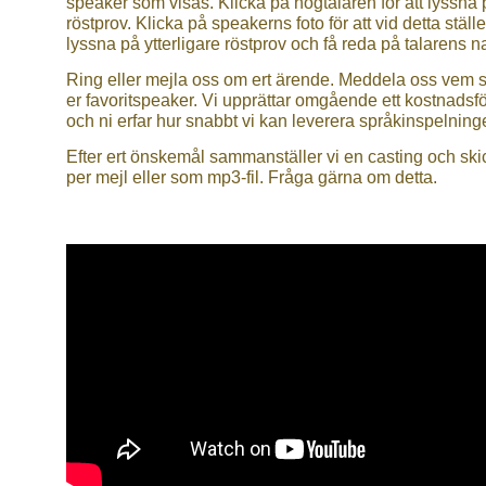
speaker som visas. Klicka på högtalaren för att lyssna 
röstprov. Klicka på speakerns foto för att vid detta ställe
lyssna på ytterligare röstprov och få reda på talarens 
Ring eller mejla oss om ert ärende. Meddela oss vem 
er favoritspeaker. Vi upprättar omgående ett kostnadsf
och ni erfar hur snabbt vi kan leverera språkinspelning
Efter ert önskemål sammanställer vi en casting och ski
per mejl eller som mp3-fil. Fråga gärna om detta.