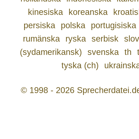
kinesiska
koreanska
kroati
persiska
polska
portugisiska
rumänska
ryska
serbisk
slo
(sydamerikansk)
svenska
th
tyska (ch)
ukrainsk
© 1998 - 2026 Sprecherdatei.d