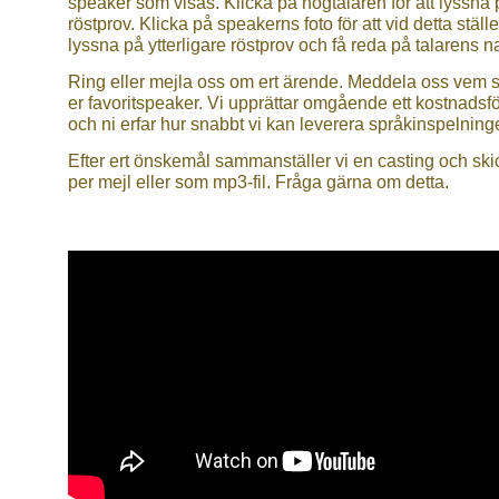
speaker som visas. Klicka på högtalaren för att lyssna 
röstprov. Klicka på speakerns foto för att vid detta ställe
lyssna på ytterligare röstprov och få reda på talarens 
Ring eller mejla oss om ert ärende. Meddela oss vem 
er favoritspeaker. Vi upprättar omgående ett kostnadsf
och ni erfar hur snabbt vi kan leverera språkinspelning
Efter ert önskemål sammanställer vi en casting och ski
per mejl eller som mp3-fil. Fråga gärna om detta.