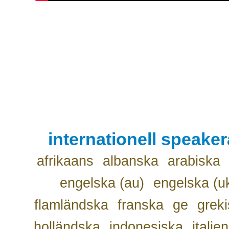
internationell speake
afrikaans
albanska
arabiska
engelska (au)
engelska (u
flamländska
franska
ge
grek
holländska
indonesiska
italie