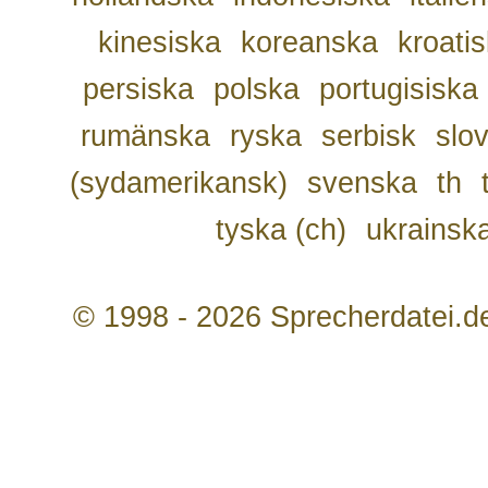
kinesiska
koreanska
kroati
persiska
polska
portugisiska
rumänska
ryska
serbisk
slo
(sydamerikansk)
svenska
th
tyska (ch)
ukrainsk
© 1998 - 2026 Sprecherdatei.d