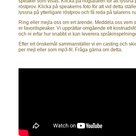
speaker som visas. Klicka på högtalaren för att lyssna 
röstprov. Klicka på speakerns foto för att vid detta ställe
lyssna på ytterligare röstprov och få reda på talarens 
Ring eller mejla oss om ert ärende. Meddela oss vem 
er favoritspeaker. Vi upprättar omgående ett kostnadsf
och ni erfar hur snabbt vi kan leverera språkinspelning
Efter ert önskemål sammanställer vi en casting och ski
per mejl eller som mp3-fil. Fråga gärna om detta.