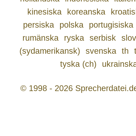
kinesiska
koreanska
kroati
persiska
polska
portugisiska
rumänska
ryska
serbisk
slo
(sydamerikansk)
svenska
th
tyska (ch)
ukrainsk
© 1998 - 2026 Sprecherdatei.d