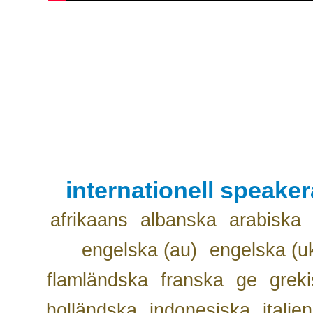
internationell speake
afrikaans
albanska
arabiska
engelska (au)
engelska (u
flamländska
franska
ge
grek
holländska
indonesiska
italie