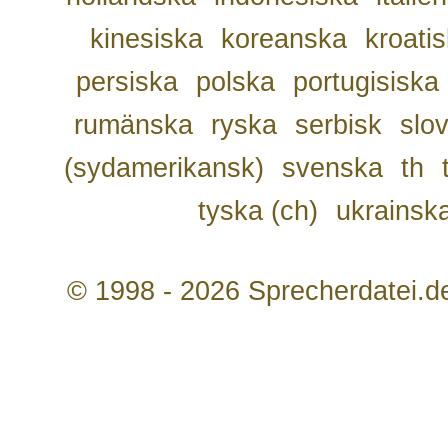
kinesiska
koreanska
kroati
persiska
polska
portugisiska
rumänska
ryska
serbisk
slo
(sydamerikansk)
svenska
th
tyska (ch)
ukrainsk
© 1998 - 2026 Sprecherdatei.d