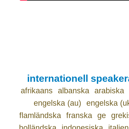
internationell speake
afrikaans
albanska
arabiska
engelska (au)
engelska (u
flamländska
franska
ge
grek
holländska
indonesiska
italie