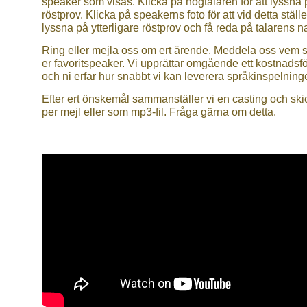
speaker som visas. Klicka på högtalaren för att lyssna 
röstprov. Klicka på speakerns foto för att vid detta ställe
lyssna på ytterligare röstprov och få reda på talarens 
Ring eller mejla oss om ert ärende. Meddela oss vem 
er favoritspeaker. Vi upprättar omgående ett kostnadsf
och ni erfar hur snabbt vi kan leverera språkinspelning
Efter ert önskemål sammanställer vi en casting och ski
per mejl eller som mp3-fil. Fråga gärna om detta.