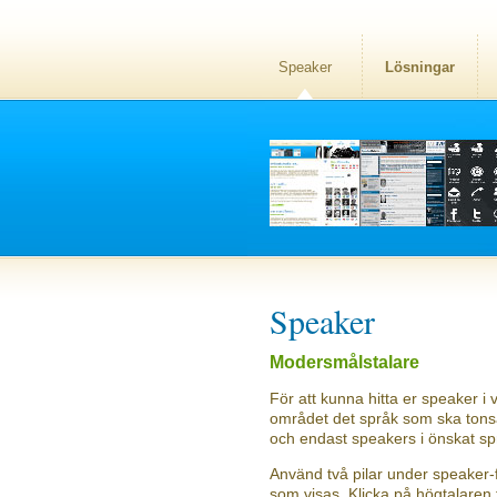
Speaker
Lösningar
Speaker
Modersmålstalare
För att kunna hitta er speaker i v
området det språk som ska tonsät
och endast speakers i önskat sp
Använd två pilar under speaker-f
som visas. Klicka på högtalaren f