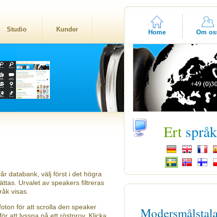
Studio
Kunder
Home
Om os
Ert
språ
år databank, välj först i det högra
tas. Urvalet av speakers filtreras
råk visas.
oton för att scrolla den speaker
Modersmålstal
ör att lyssna på ett röstprov. Klicka