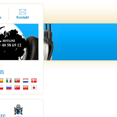
s
Kontakt
kn
are