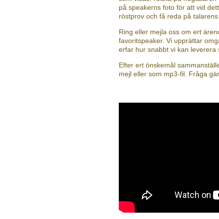
på speakerns foto för att vid dett
röstprov och få reda på talaren
Ring eller mejla oss om ert äre
favoritspeaker. Vi upprättar omg
erfar hur snabbt vi kan leverera
Efter ert önskemål sammanställer
mejl eller som mp3-fil. Fråga gä