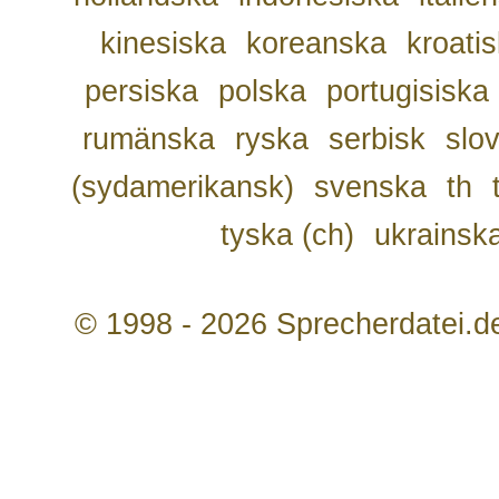
kinesiska
koreanska
kroati
persiska
polska
portugisiska
rumänska
ryska
serbisk
slo
(sydamerikansk)
svenska
th
tyska (ch)
ukrainsk
© 1998 - 2026 Sprecherdatei.d