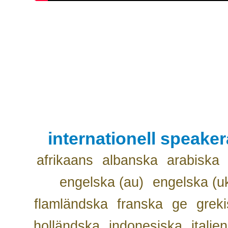
internationell speake
afrikaans
albanska
arabiska
engelska (au)
engelska (u
flamländska
franska
ge
grek
holländska
indonesiska
italie