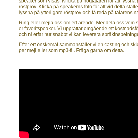
speaker som visas. Klicka på högtalaren för att lyssna 
röstprov. Klicka på speakerns foto för att vid detta ställe
lyssna på ytterligare röstprov och få reda på talarens 
Ring eller mejla oss om ert ärende. Meddela oss vem 
er favoritspeaker. Vi upprättar omgående ett kostnadsf
och ni erfar hur snabbt vi kan leverera språkinspelning
Efter ert önskemål sammanställer vi en casting och ski
per mejl eller som mp3-fil. Fråga gärna om detta.