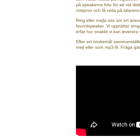
på speakerns foto för att vid dett
röstprov och få reda på talaren
Ring eller mejla oss om ert äre
favoritspeaker. Vi upprättar omg
erfar hur snabbt vi kan leverera
Efter ert önskemål sammanställer
mejl eller som mp3-fil. Fråga gä