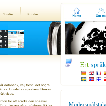
Studio
Kunder
Home
Om os
Ert
språ
år databank, välj först i det högra
tas. Urvalet av speakers filtreras
råk visas.
oton för att scrolla den speaker
Modersmålstal
ör att lyssna på ett röstprov. Klicka