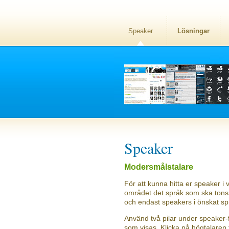
Speaker
Lösningar
Speaker
Modersmålstalare
För att kunna hitta er speaker i v
området det språk som ska tonsät
och endast speakers i önskat sp
Använd två pilar under speaker-f
som visas. Klicka på högtalaren f