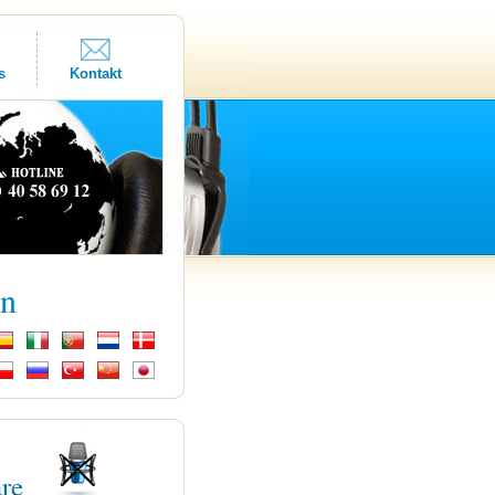
s
Kontakt
kn
are