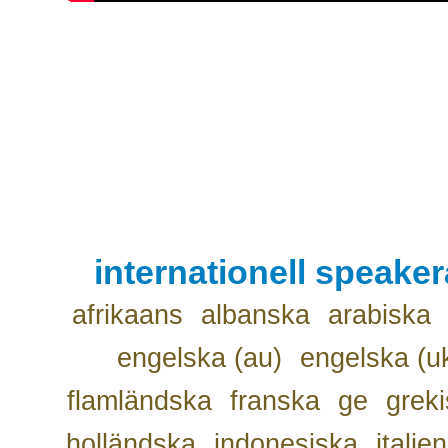
internationell speake
afrikaans
albanska
arabiska
engelska (au)
engelska (u
flamländska
franska
ge
grek
holländska
indonesiska
italie