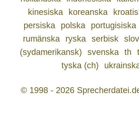
kinesiska
koreanska
kroati
persiska
polska
portugisiska
rumänska
ryska
serbisk
slo
(sydamerikansk)
svenska
th
tyska (ch)
ukrainsk
© 1998 - 2026 Sprecherdatei.d