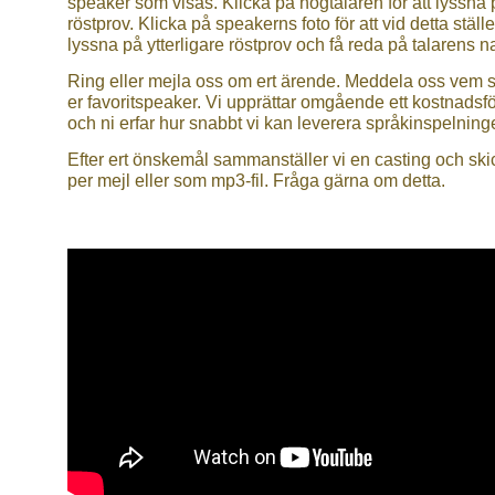
speaker som visas. Klicka på högtalaren för att lyssna 
röstprov. Klicka på speakerns foto för att vid detta ställe
lyssna på ytterligare röstprov och få reda på talarens 
Ring eller mejla oss om ert ärende. Meddela oss vem 
er favoritspeaker. Vi upprättar omgående ett kostnadsf
och ni erfar hur snabbt vi kan leverera språkinspelning
Efter ert önskemål sammanställer vi en casting och ski
per mejl eller som mp3-fil. Fråga gärna om detta.