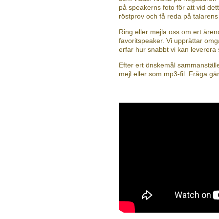
på speakerns foto för att vid dett
röstprov och få reda på talaren
Ring eller mejla oss om ert äre
favoritspeaker. Vi upprättar omg
erfar hur snabbt vi kan leverera
Efter ert önskemål sammanställer
mejl eller som mp3-fil. Fråga gä