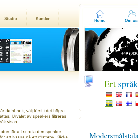
Studio
Kunder
Home
Om os
Ert
språ
år databank, välj först i det högra
tas. Urvalet av speakers filtreras
råk visas.
oton för att scrolla den speaker
Modersmålstal
ör att lyssna på ett röstprov. Klicka