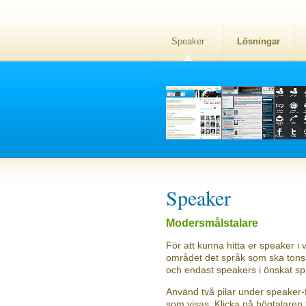
Speaker
Lösningar
Speaker
Modersmålstalare
För att kunna hitta er speaker i v
området det språk som ska tonsät
och endast speakers i önskat sp
Använd två pilar under speaker-f
som visas. Klicka på högtalaren f