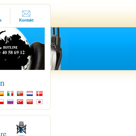
s
Kontakt
kn
are