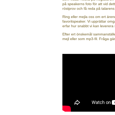
på speakerns foto för att vid dett
röstprov och få reda på talaren
Ring eller mejla oss om ert äre
favoritspeaker. Vi upprättar omg
erfar hur snabbt vi kan leverera
Efter ert önskemål sammanställer
mejl eller som mp3-fil. Fråga gä