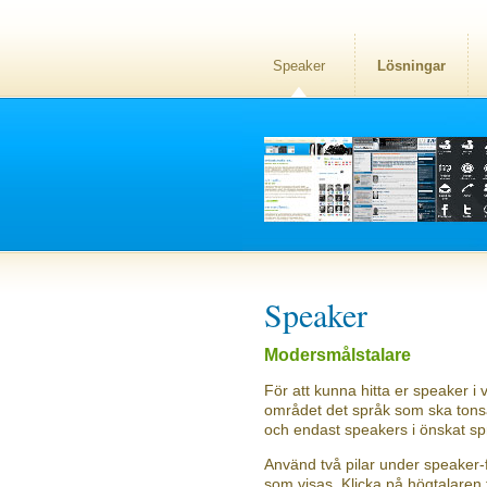
Speaker
Lösningar
Speaker
Modersmålstalare
För att kunna hitta er speaker i v
området det språk som ska tonsät
och endast speakers i önskat sp
Använd två pilar under speaker-f
som visas. Klicka på högtalaren f