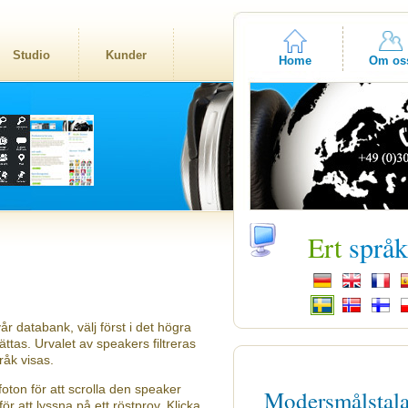
Studio
Kunder
Home
Om os
Ert
språ
år databank, välj först i det högra
tas. Urvalet av speakers filtreras
råk visas.
oton för att scrolla den speaker
Modersmålstal
ör att lyssna på ett röstprov. Klicka