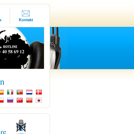
s
Kontakt
kn
are