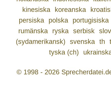
kinesiska
koreanska
kroati
persiska
polska
portugisiska
rumänska
ryska
serbisk
slo
(sydamerikansk)
svenska
th
tyska (ch)
ukrainsk
© 1998 - 2026 Sprecherdatei.d