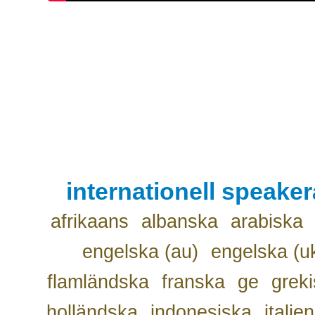
internationell speake
afrikaans
albanska
arabiska
engelska (au)
engelska (u
flamländska
franska
ge
grek
holländska
indonesiska
italie