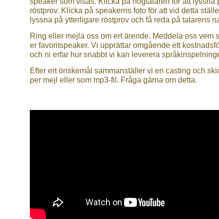
speaker som visas. Klicka på högtalaren för att lyssna 
röstprov. Klicka på speakerns foto för att vid detta ställe
lyssna på ytterligare röstprov och få reda på talarens 
Ring eller mejla oss om ert ärende. Meddela oss vem 
er favoritspeaker. Vi upprättar omgående ett kostnadsf
och ni erfar hur snabbt vi kan leverera språkinspelning
Efter ert önskemål sammanställer vi en casting och ski
per mejl eller som mp3-fil. Fråga gärna om detta.