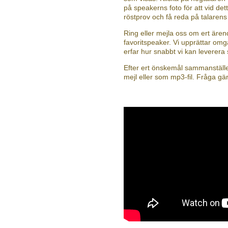
på speakerns foto för att vid dett
röstprov och få reda på talaren
Ring eller mejla oss om ert äre
favoritspeaker. Vi upprättar omg
erfar hur snabbt vi kan leverera
Efter ert önskemål sammanställer
mejl eller som mp3-fil. Fråga gä