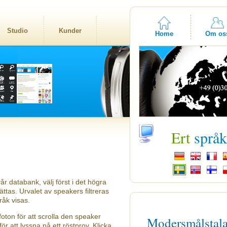
Studio
Kunder
Home
Om os
Ert
språ
år databank, välj först i det högra
tas. Urvalet av speakers filtreras
råk visas.
oton för att scrolla den speaker
Modersmålstal
ör att lyssna på ett röstprov. Klicka