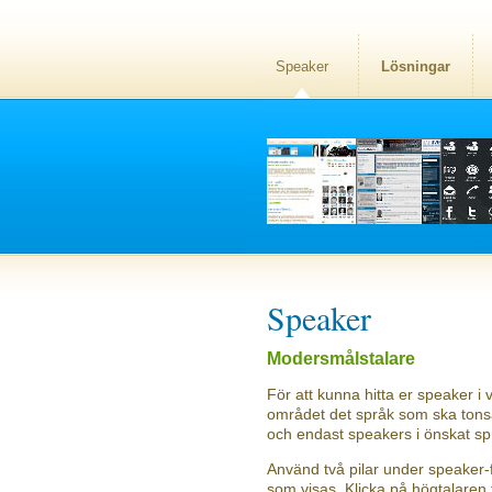
Speaker
Lösningar
Speaker
Modersmålstalare
För att kunna hitta er speaker i v
området det språk som ska tonsät
och endast speakers i önskat sp
Använd två pilar under speaker-f
som visas. Klicka på högtalaren f