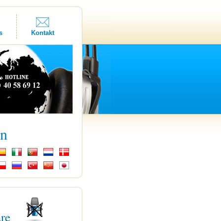
s
Kontakt
kn
are