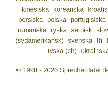
kinesiska
koreanska
kroati
persiska
polska
portugisiska
rumänska
ryska
serbisk
slo
(sydamerikansk)
svenska
th
tyska (ch)
ukrainsk
© 1998 - 2026 Sprecherdatei.d