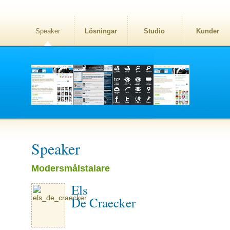
Speaker
Lösningar
Studio
Kunder
Speaker
Modersmålstalare
Els
De Craecker