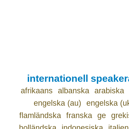
internationell speake
afrikaans
albanska
arabiska
engelska (au)
engelska (u
flamländska
franska
ge
grek
holländska
indonesiska
italie