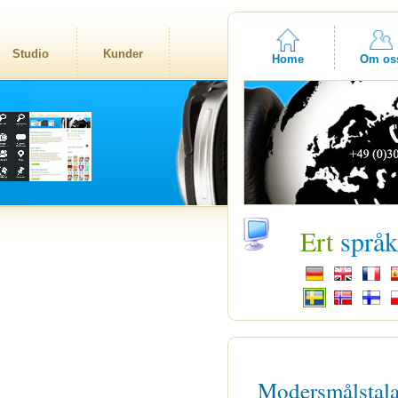
Studio
Kunder
Home
Om os
Ert
språ
Modersmålstal