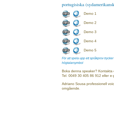
portugisiska (sydamerikans
Demo 1
Demo 2
Demo 3
Demo 4
Demo 5
För att spela upp ett språkprov trycke
högtalarsymbol
Boka denna speaker? Kontakta 
Tel. 0049 30 405 86 912 eller e
Adriano Sousa professionell voic
omgående.