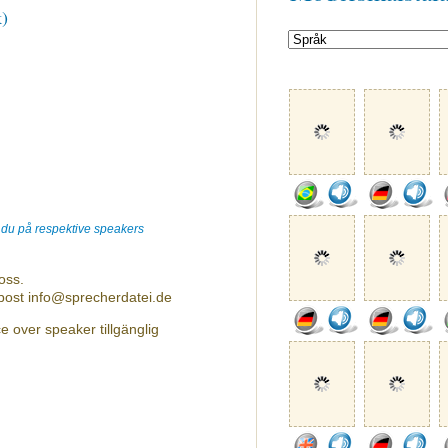
k)
r du på respektive speakers
oss.
-post info@sprecherdatei.de
e over speaker tillgänglig