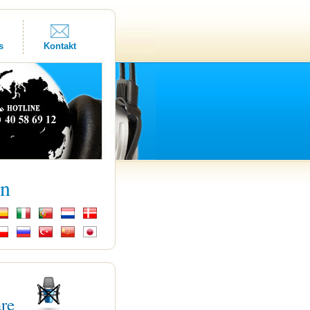
s
Kontakt
kn
are