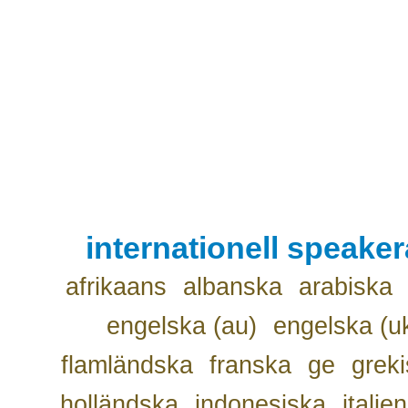
internationell speake
afrikaans
albanska
arabiska
engelska (au)
engelska (u
flamländska
franska
ge
grek
holländska
indonesiska
italie