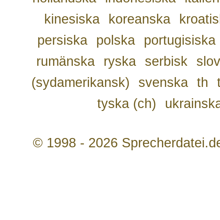
kinesiska
koreanska
kroati
persiska
polska
portugisiska
rumänska
ryska
serbisk
slo
(sydamerikansk)
svenska
th
tyska (ch)
ukrainsk
© 1998 - 2026 Sprecherdatei.d