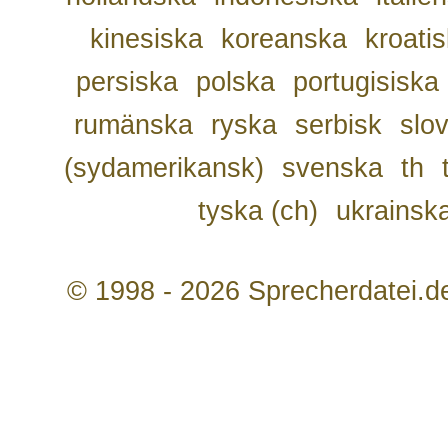
kinesiska
koreanska
kroati
persiska
polska
portugisiska
rumänska
ryska
serbisk
slo
(sydamerikansk)
svenska
th
tyska (ch)
ukrainsk
© 1998 - 2026 Sprecherdatei.d