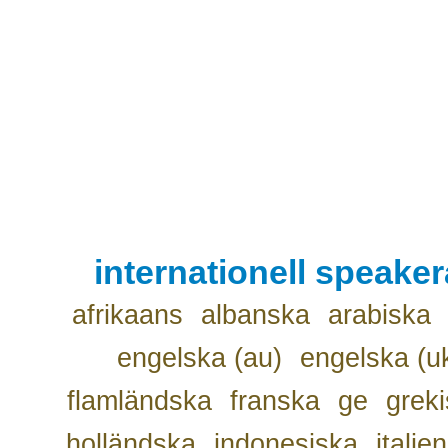
internationell speake
afrikaans
albanska
arabiska
engelska (au)
engelska (u
flamländska
franska
ge
grek
holländska
indonesiska
italie