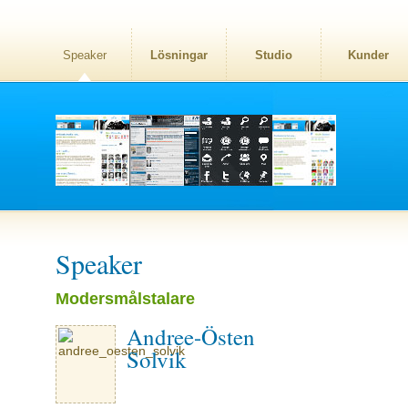
Speaker
Lösningar
Studio
Kunder
Speaker
Modersmålstalare
Andree-Östen
Solvik