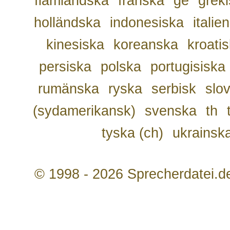
flamländska
franska
ge
grek
holländska
indonesiska
italie
kinesiska
koreanska
kroati
persiska
polska
portugisiska
rumänska
ryska
serbisk
slo
(sydamerikansk)
svenska
th
tyska (ch)
ukrainsk
© 1998 - 2026 Sprecherdatei.d