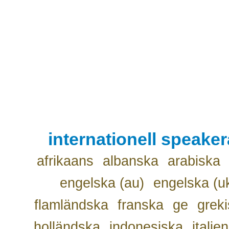
internationell speake
afrikaans
albanska
arabiska
engelska (au)
engelska (u
flamländska
franska
ge
grek
holländska
indonesiska
italie