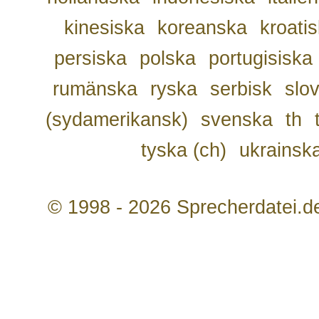
kinesiska
koreanska
kroati
persiska
polska
portugisiska
rumänska
ryska
serbisk
slo
(sydamerikansk)
svenska
th
tyska (ch)
ukrainsk
© 1998 - 2026 Sprecherdatei.d