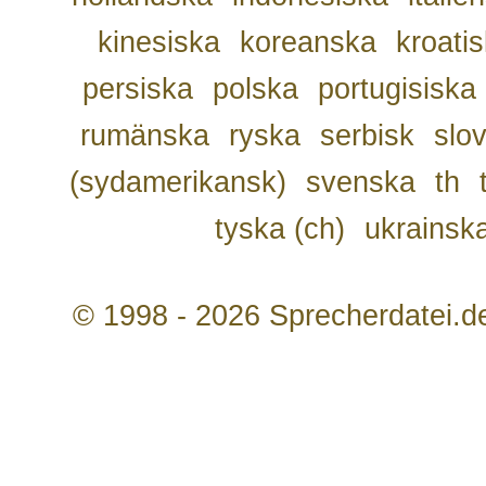
kinesiska
koreanska
kroati
persiska
polska
portugisiska
rumänska
ryska
serbisk
slo
(sydamerikansk)
svenska
th
tyska (ch)
ukrainsk
© 1998 - 2026 Sprecherdatei.d