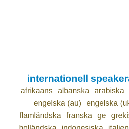
internationell speake
afrikaans
albanska
arabiska
engelska (au)
engelska (u
flamländska
franska
ge
grek
holländska
indonesiska
italie