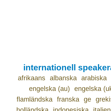
internationell speake
afrikaans
albanska
arabiska
engelska (au)
engelska (u
flamländska
franska
ge
grek
holländska
indonesiska
italie