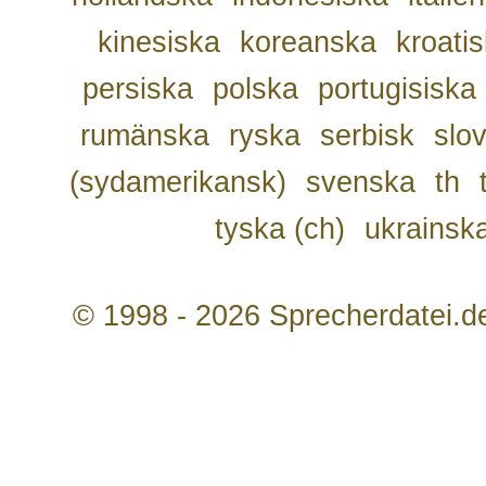
kinesiska
koreanska
kroati
persiska
polska
portugisiska
rumänska
ryska
serbisk
slo
(sydamerikansk)
svenska
th
tyska (ch)
ukrainsk
© 1998 - 2026 Sprecherdatei.d