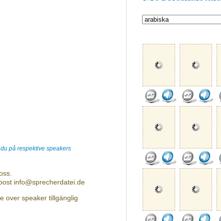
r du på respektive speakers
oss.
-post info@sprecherdatei.de
 over speaker tillgänglig