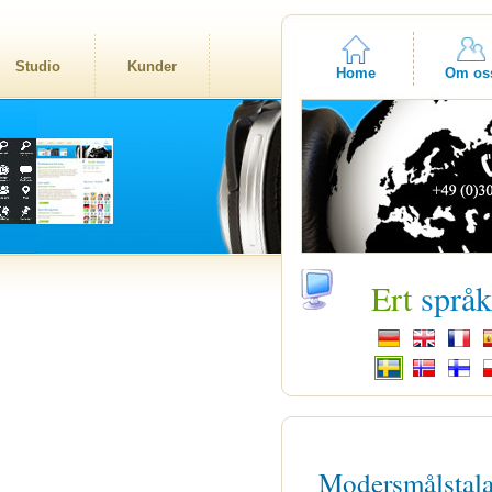
Studio
Kunder
Home
Om os
Ert
språ
Modersmålstal