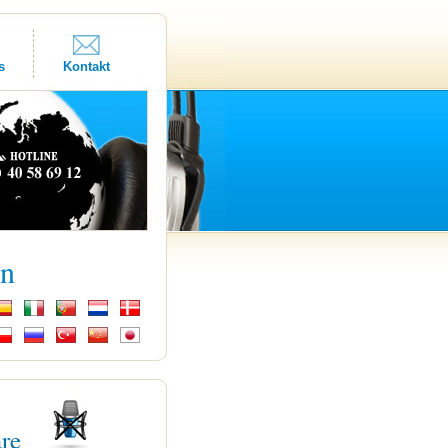
s
Kontakt
kn
are