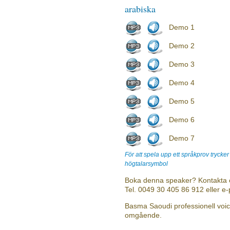
arabiska
Demo 1
Demo 2
Demo 3
Demo 4
Demo 5
Demo 6
Demo 7
För att spela upp ett språkprov trycke
högtalarsymbol
Boka denna speaker? Kontakta 
Tel. 0049 30 405 86 912 eller e
Basma Saoudi professionell voice
omgående.