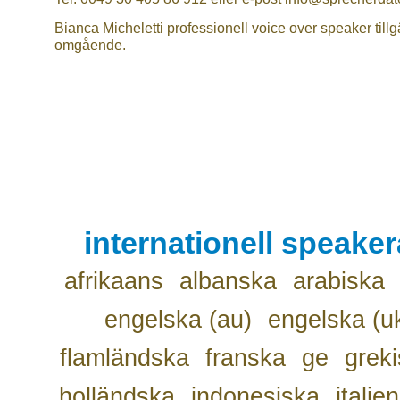
Bianca Micheletti professionell voice over speaker tillg
omgående.
internationell speake
afrikaans
albanska
arabiska
engelska (au)
engelska (u
flamländska
franska
ge
grek
holländska
indonesiska
italie