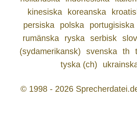
kinesiska
koreanska
kroati
persiska
polska
portugisiska
rumänska
ryska
serbisk
slo
(sydamerikansk)
svenska
th
tyska (ch)
ukrainsk
© 1998 - 2026 Sprecherdatei.d