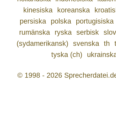
kinesiska
koreanska
kroati
persiska
polska
portugisiska
rumänska
ryska
serbisk
slo
(sydamerikansk)
svenska
th
tyska (ch)
ukrainsk
© 1998 - 2026 Sprecherdatei.d