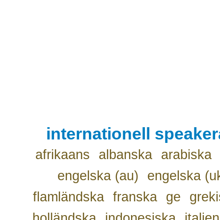
internationell speake
afrikaans
albanska
arabiska
engelska (au)
engelska (u
flamländska
franska
ge
grek
holländska
indonesiska
italie