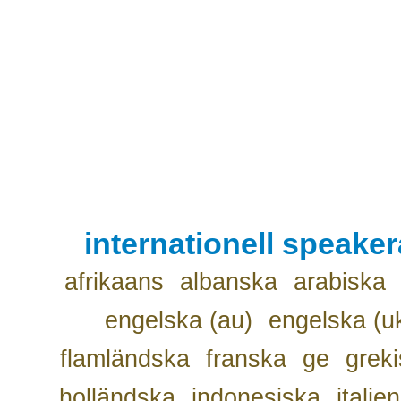
internationell speake
afrikaans
albanska
arabiska
engelska (au)
engelska (u
flamländska
franska
ge
grek
holländska
indonesiska
italie