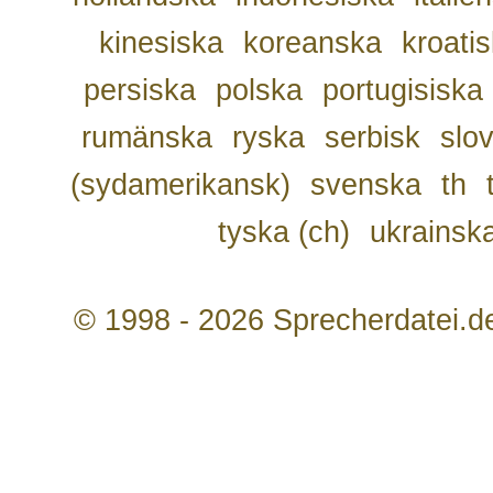
kinesiska
koreanska
kroati
persiska
polska
portugisiska
rumänska
ryska
serbisk
slo
(sydamerikansk)
svenska
th
tyska (ch)
ukrainsk
© 1998 - 2026 Sprecherdatei.d