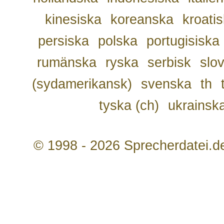
kinesiska
koreanska
kroati
persiska
polska
portugisiska
rumänska
ryska
serbisk
slo
(sydamerikansk)
svenska
th
tyska (ch)
ukrainsk
© 1998 - 2026 Sprecherdatei.d