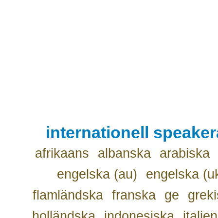
internationell speake
afrikaans
albanska
arabiska
engelska (au)
engelska (u
flamländska
franska
ge
grek
holländska
indonesiska
italie