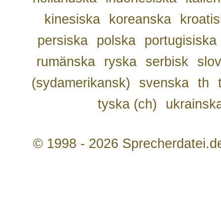
kinesiska
koreanska
kroati
persiska
polska
portugisiska
rumänska
ryska
serbisk
slo
(sydamerikansk)
svenska
th
tyska (ch)
ukrainsk
© 1998 - 2026 Sprecherdatei.d