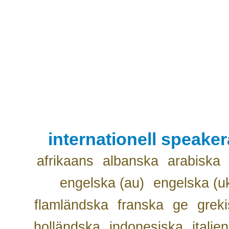
internationell speake
afrikaans
albanska
arabiska
engelska (au)
engelska (u
flamländska
franska
ge
grek
holländska
indonesiska
italie