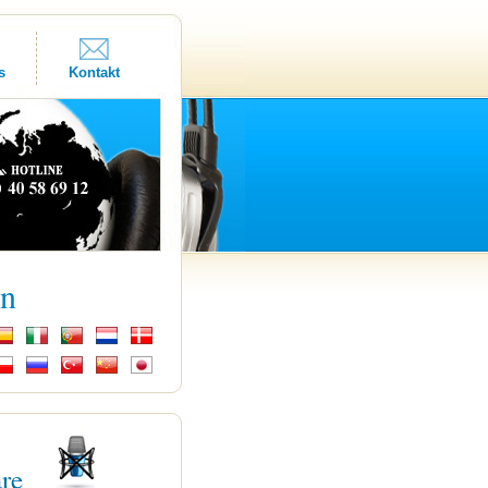
s
Kontakt
kn
are