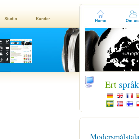
Studio
Kunder
Home
Om os
Ert
språ
Modersmålstal