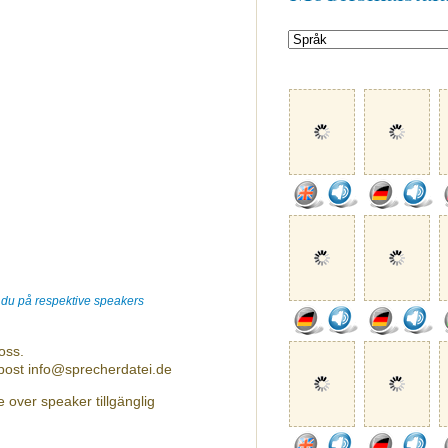
r du på respektive speakers
oss.
-post info@sprecherdatei.de
 over speaker tillgänglig