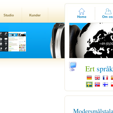
Studio
Kunder
Home
Om os
Ert
språ
Modersmålstal