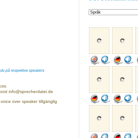
r du på respektive speakers
oss.
-post info@sprecherdatei.de
l voice over speaker tillgänglig