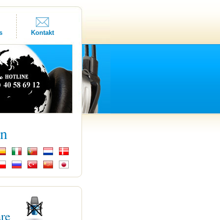
s
Kontakt
kn
are