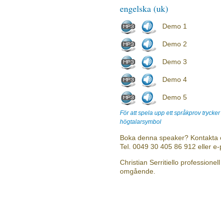
engelska (uk)
Demo 1
Demo 2
Demo 3
Demo 4
Demo 5
För att spela upp ett språkprov trycke
högtalarsymbol
Boka denna speaker? Kontakta 
Tel. 0049 30 405 86 912 eller e
Christian Serritiello professionel
omgående.