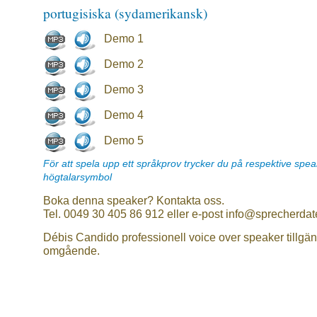
portugisiska (sydamerikansk)
Demo 1
Demo 2
Demo 3
Demo 4
Demo 5
För att spela upp ett språkprov trycker du på respektive spe
högtalarsymbol
Boka denna speaker? Kontakta oss.
Tel. 0049 30 405 86 912 eller e-post info@sprecherdat
Débis Candido professionell voice over speaker tillgän
omgående.