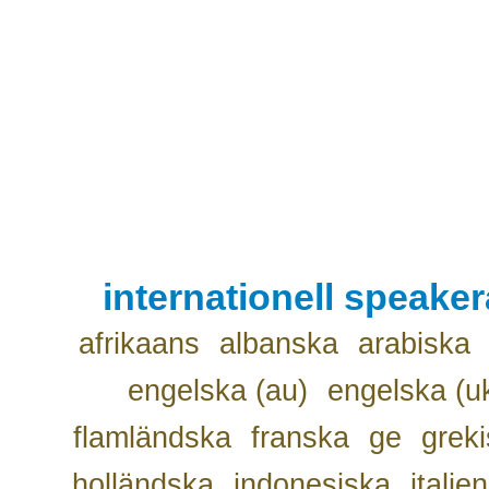
internationell speake
afrikaans
albanska
arabiska
engelska (au)
engelska (u
flamländska
franska
ge
grek
holländska
indonesiska
italie