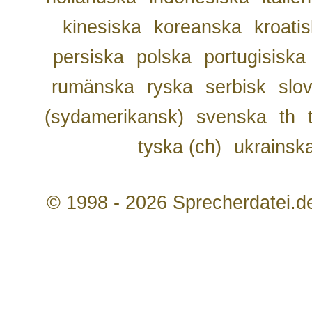
kinesiska
koreanska
kroati
persiska
polska
portugisiska
rumänska
ryska
serbisk
slo
(sydamerikansk)
svenska
th
tyska (ch)
ukrainsk
© 1998 - 2026 Sprecherdatei.d