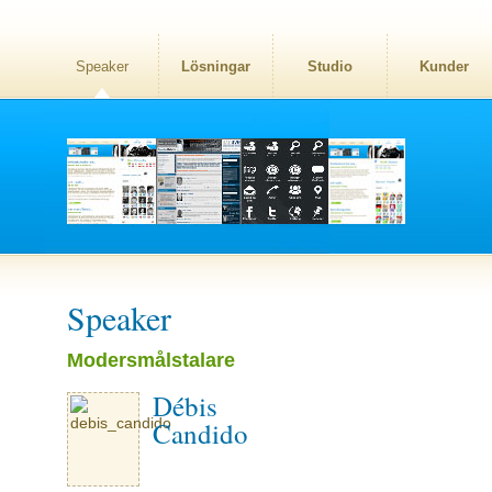
Speaker
Lösningar
Studio
Kunder
Speaker
Modersmålstalare
Débis
Candido