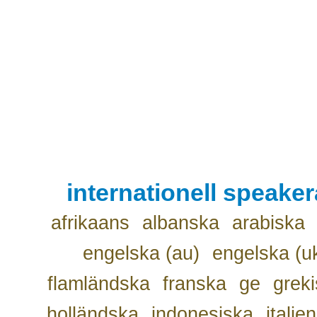
internationell speake
afrikaans
albanska
arabiska
engelska (au)
engelska (u
flamländska
franska
ge
grek
holländska
indonesiska
italie