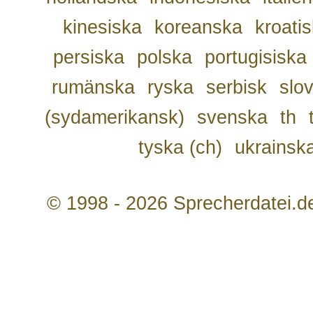
kinesiska
koreanska
kroati
persiska
polska
portugisiska
rumänska
ryska
serbisk
slo
(sydamerikansk)
svenska
th
tyska (ch)
ukrainsk
© 1998 - 2026 Sprecherdatei.d