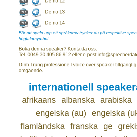
Demo 12
Demo 13
Demo 14
För att spela upp ett språkprov trycker du på respektive spe
högtalarsymbol
Boka denna speaker? Kontakta oss.
Tel. 0049 30 405 86 912 eller e-post info@sprecherdat
Dinh Trung professionell voice over speaker tillgänglig
omgående.
internationell speake
afrikaans
albanska
arabiska
engelska (au)
engelska (u
flamländska
franska
ge
grek