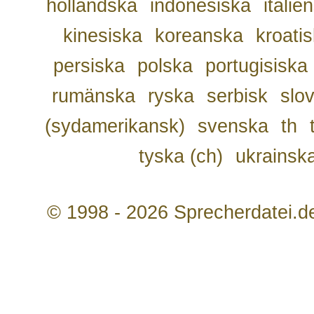
holländska
indonesiska
italie
kinesiska
koreanska
kroati
persiska
polska
portugisiska
rumänska
ryska
serbisk
slo
(sydamerikansk)
svenska
th
tyska (ch)
ukrainsk
© 1998 - 2026 Sprecherdatei.d