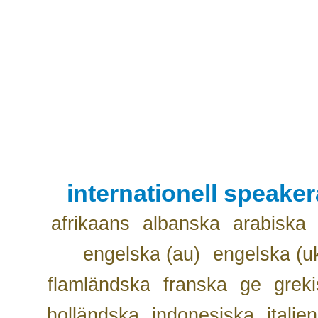
internationell speake
afrikaans
albanska
arabiska
engelska (au)
engelska (u
flamländska
franska
ge
grek
holländska
indonesiska
italie