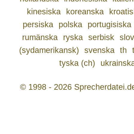
kinesiska
koreanska
kroati
persiska
polska
portugisiska
rumänska
ryska
serbisk
slo
(sydamerikansk)
svenska
th
tyska (ch)
ukrainsk
© 1998 - 2026 Sprecherdatei.d