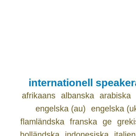
internationell speake
afrikaans
albanska
arabiska
engelska (au)
engelska (u
flamländska
franska
ge
grek
holländska
indonesiska
italie