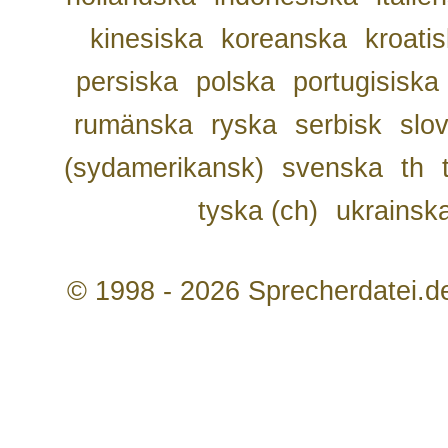
kinesiska
koreanska
kroati
persiska
polska
portugisiska
rumänska
ryska
serbisk
slo
(sydamerikansk)
svenska
th
tyska (ch)
ukrainsk
© 1998 - 2026 Sprecherdatei.d