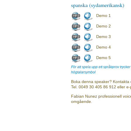
spanska (sydamerikansk)
Demo 1
Demo 2
Demo 3
Demo 4
Demo 5
För att spela upp ett språkprov trycke
högtalarsymbol
Boka denna speaker? Kontakta 
Tel. 0049 30 405 86 912 eller e
Fabian Nunez professionell voice
omgående.