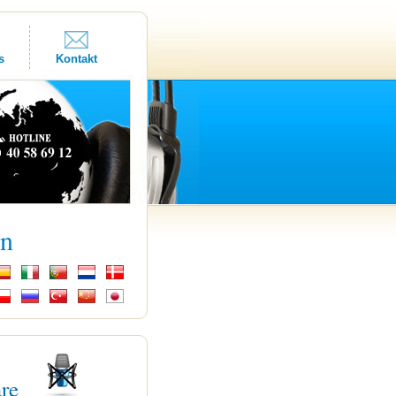
s
Kontakt
kn
are