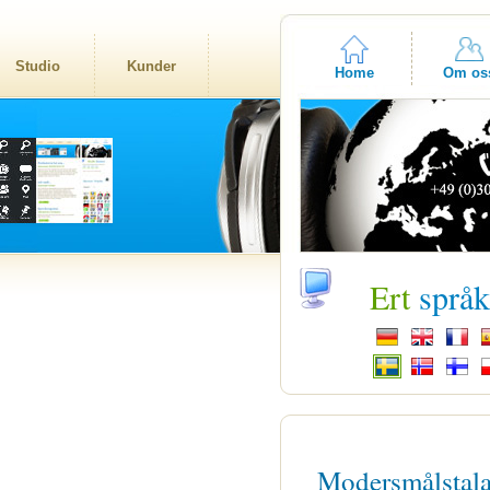
Studio
Kunder
Home
Om os
Ert
språ
Modersmålstal