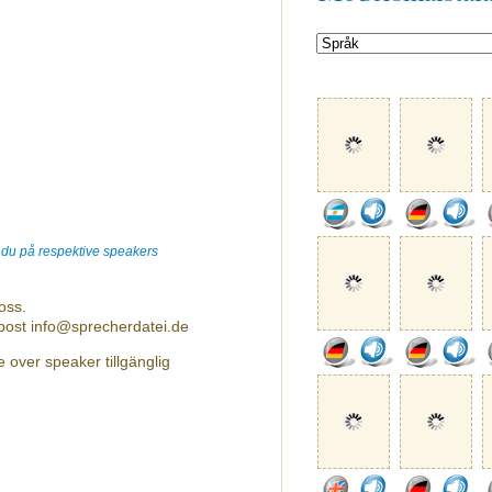
r du på respektive speakers
oss.
-post info@sprecherdatei.de
 over speaker tillgänglig