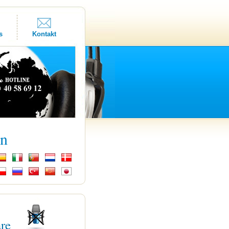
s
Kontakt
kn
are