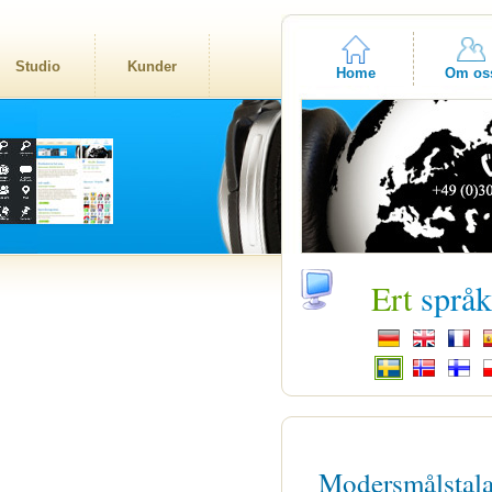
Studio
Kunder
Home
Om os
Ert
språ
Modersmålstal