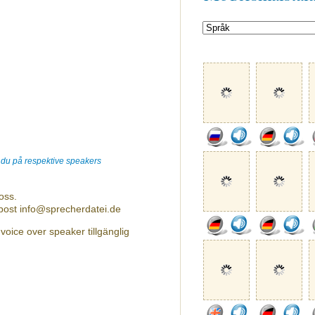
r du på respektive speakers
oss.
-post info@sprecherdatei.de
oice over speaker tillgänglig