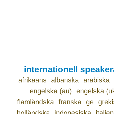
internationell speake
afrikaans
albanska
arabiska
engelska (au)
engelska (u
flamländska
franska
ge
grek
holländska
indonesiska
italie