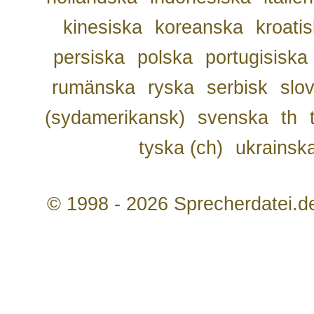
kinesiska
koreanska
kroati
persiska
polska
portugisiska
rumänska
ryska
serbisk
slo
(sydamerikansk)
svenska
th
tyska (ch)
ukrainsk
© 1998 - 2026 Sprecherdatei.d