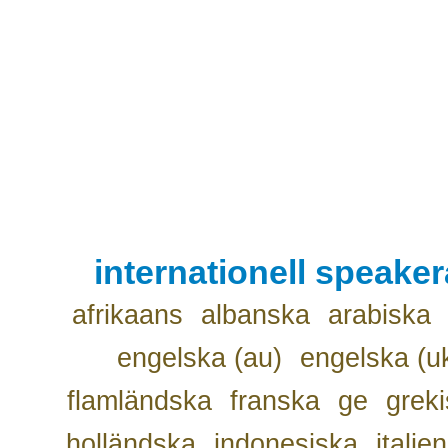
internationell speake
afrikaans
albanska
arabiska
engelska (au)
engelska (u
flamländska
franska
ge
grek
holländska
indonesiska
italie