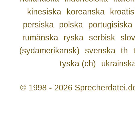
kinesiska
koreanska
kroati
persiska
polska
portugisiska
rumänska
ryska
serbisk
slo
(sydamerikansk)
svenska
th
tyska (ch)
ukrainsk
© 1998 - 2026 Sprecherdatei.d