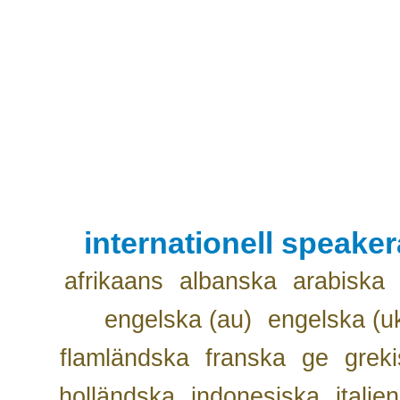
internationell speake
afrikaans
albanska
arabiska
engelska (au)
engelska (u
flamländska
franska
ge
grek
holländska
indonesiska
italie