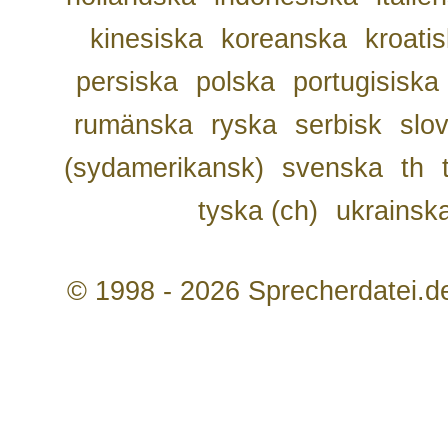
kinesiska
koreanska
kroati
persiska
polska
portugisiska
rumänska
ryska
serbisk
slo
(sydamerikansk)
svenska
th
tyska (ch)
ukrainsk
© 1998 - 2026 Sprecherdatei.d