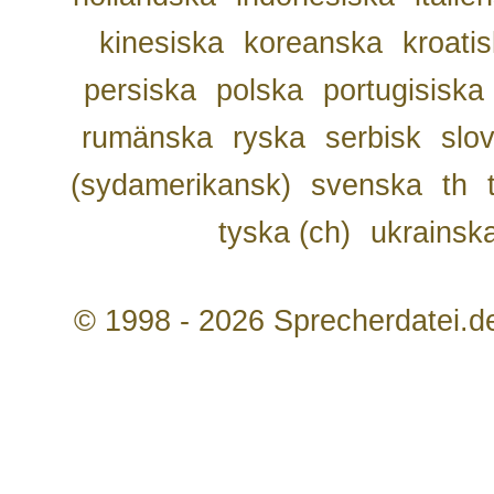
kinesiska
koreanska
kroati
persiska
polska
portugisiska
rumänska
ryska
serbisk
slo
(sydamerikansk)
svenska
th
tyska (ch)
ukrainsk
© 1998 - 2026 Sprecherdatei.d