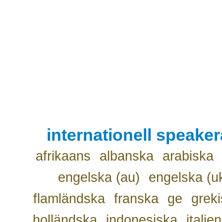
internationell speake
afrikaans
albanska
arabiska
engelska (au)
engelska (u
flamländska
franska
ge
grek
holländska
indonesiska
italie