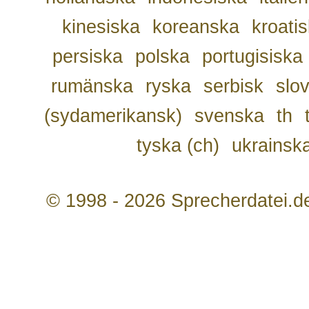
kinesiska
koreanska
kroati
persiska
polska
portugisiska
rumänska
ryska
serbisk
slo
(sydamerikansk)
svenska
th
tyska (ch)
ukrainsk
© 1998 - 2026 Sprecherdatei.d