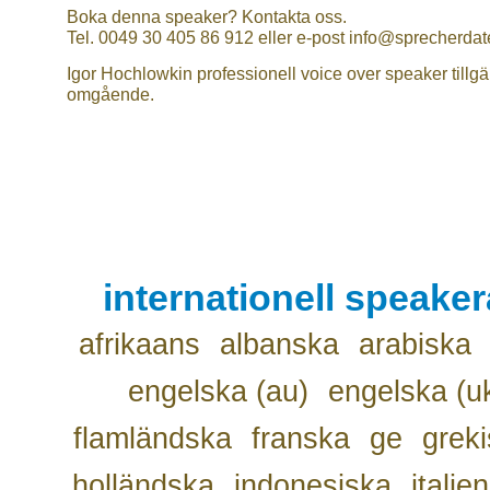
Boka denna speaker? Kontakta oss.
Tel. 0049 30 405 86 912 eller e-post info@sprecherdat
Igor Hochlowkin professionell voice over speaker tillgä
omgående.
internationell speake
afrikaans
albanska
arabiska
engelska (au)
engelska (u
flamländska
franska
ge
grek
holländska
indonesiska
italie