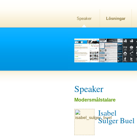
Speaker
Lösningar
Speaker
Modersmålstalare
Isabel
Sulger Buel