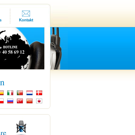
s
Kontakt
kn
are