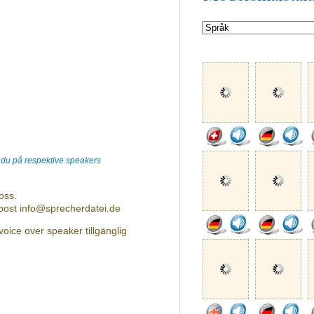
r du på respektive speakers
oss.
-post info@sprecherdatei.de
voice over speaker tillgänglig