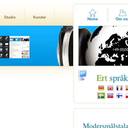
Studio
Kunder
Home
Om os
Ert
språ
Modersmålstal